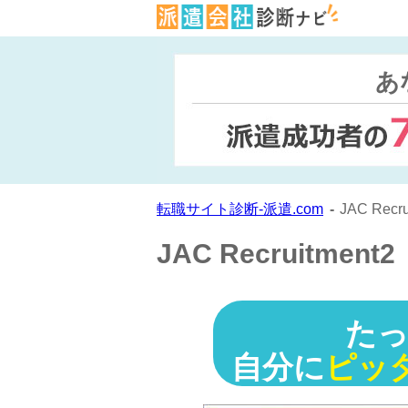
あ
転職サイト診断-派遣.com
JAC Recru
JAC Recruitment2
た
自分に
ピッ