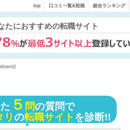
top
口コミ一覧&投稿
総合ランキング
なたにおすすめの転職サイト
itment2
５
った
問
の質問で
タリ
の
転職サイト
を診断!!