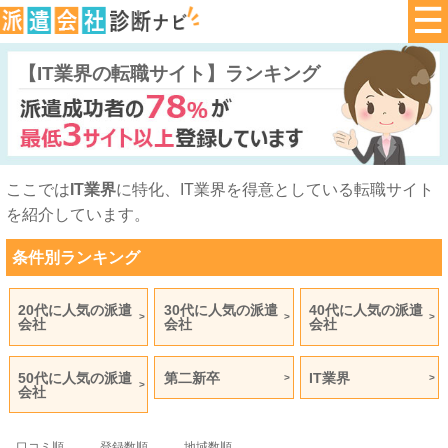
【IT業界の転職サイト】ランキング
ここでは
IT業界
に特化、IT業界を得意としている転職サイト
を紹介しています。
条件別ランキング
20代に人気の派遣
30代に人気の派遣
40代に人気の派遣
会社
会社
会社
50代に人気の派遣
第二新卒
IT業界
会社
口コミ順
登録数順
地域数順