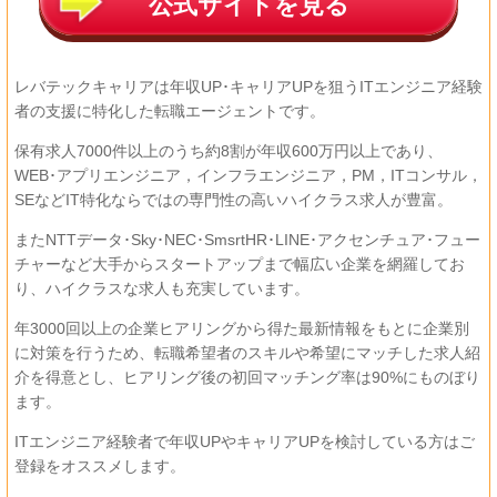
公式サイトを見る
レバテックキャリアは年収UP･キャリアUPを狙うITエンジニア経験
者の支援に特化した転職エージェントです。
保有求人7000件以上のうち約8割が年収600万円以上であり、
WEB･アプリエンジニア，インフラエンジニア，PM，ITコンサル，
SEなどIT特化ならではの専門性の高いハイクラス求人が豊富。
またNTTデータ･Sky･NEC･SmsrtHR･LINE･アクセンチュア･フュー
チャーなど大手からスタートアップまで幅広い企業を網羅してお
り、ハイクラスな求人も充実しています。
年3000回以上の企業ヒアリングから得た最新情報をもとに企業別
に対策を行うため、転職希望者のスキルや希望にマッチした求人紹
介を得意とし、ヒアリング後の初回マッチング率は90%にものぼり
ます。
ITエンジニア経験者で年収UPやキャリアUPを検討している方はご
登録をオススメします。