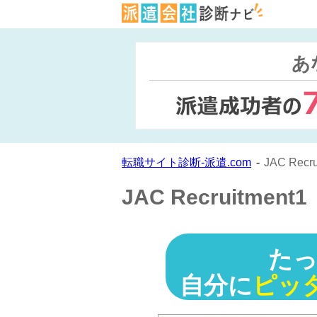
あ
転職サイト診断-派遣.com
JAC Recru
JAC Recruitment1
た
自分に
ピッ