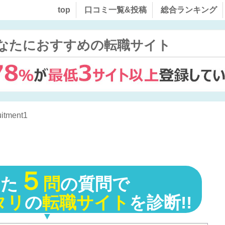
top
口コミ一覧&投稿
総合ランキング
なたにおすすめの転職サイト
itment1
５
った
問
の質問で
タリ
の
転職サイト
を診断!!