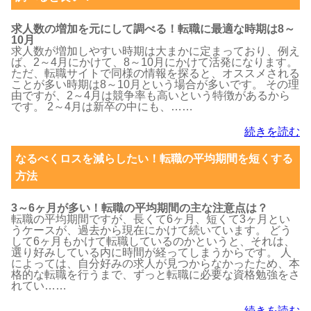
求人数の増加を元にして調べる！転職に最適な時期は8～
10月
求人数が増加しやすい時期は大まかに定まっており、例え
ば、2～4月にかけて、8～10月にかけて活発になります。
ただ、転職サイトで同様の情報を探ると、オススメされる
ことが多い時期は8～10月という場合が多いです。 その理
由ですが、2～4月は競争率も高いという特徴があるから
です。 2～4月は新卒の中にも、……
続きを読む
なるべくロスを減らしたい！転職の平均期間を短くする
方法
3～6ヶ月が多い！転職の平均期間の主な注意点は？
転職の平均期間ですが、長くて6ヶ月、短くて3ヶ月とい
うケースが、過去から現在にかけて続いています。 どう
して6ヶ月もかけて転職しているのかというと、それは、
選り好みしている内に時間が経ってしまうからです。 人
によっては、自分好みの求人が見つからなかったため、本
格的な転職を行うまで、ずっと転職に必要な資格勉強をさ
れてい……
続きを読む