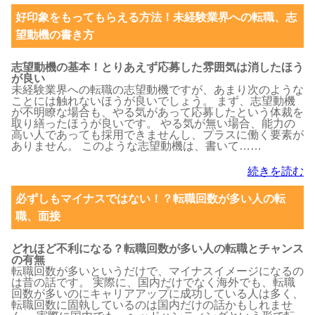
好印象をもってもらえる方法！未経験業界への転職、志
望動機の書き方
志望動機の基本！とりあえず応募した雰囲気は消したほう
が良い
未経験業界への転職の志望動機ですが、あまり次のような
ことには触れないほうが良いでしょう。 まず、志望動機
が不明瞭な場合も、やる気があって応募したという体裁を
取り繕ったほうが良いです。 やる気が無い場合、能力の
高い人であっても採用できませんし、プラスに働く要素が
ありません。 このような志望動機は、書いて……
続きを読む
必ずしもマイナスではない！？転職回数が多い人の転
職、面接
どれほど不利になる？転職回数が多い人の転職とチャンス
の有無
転職回数が多いというだけで、マイナスイメージになるの
は昔の話です。 実際に、国内だけでなく海外でも、転職
回数が多いのにキャリアアップに成功している人は多く、
転職回数に固執しているのは国内だけの話かもしれませ