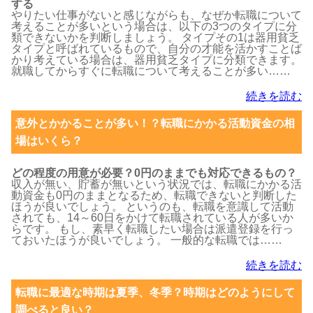
する
やりたい仕事がないと感じながらも、なぜか転職について
考えることが多いという場合は、以下の3つのタイプに分
類できないかを判断しましょう。 タイプその1は器用貧乏
タイプと呼ばれているもので、自分の才能を活かすことば
かり考えている場合は、器用貧乏タイプに分類できます。
就職してからすぐに転職について考えることが多い……
続きを読む
意外とかかることが多い！？転職にかかる活動資金の相
場はいくら？
どの程度の用意が必要？0円のままでも対応できるもの？
収入が無い、貯蓄が無いという状況では、転職にかかる活
動資金も0円のままとなるため、転職できないと判断した
ほうが良いでしょう。 というのも、転職を意識して活動
されても、14～60日をかけて転職されている人が多いか
らです。 もし、素早く転職したい場合は派遣登録を行っ
ておいたほうが良いでしょう。 一般的な転職では……
続きを読む
転職に最適な時期は夏季、冬季？時期はどのようにして
調べると良い？