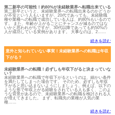
第二新卒の可能性！約80%が未経験業界へ転職出来ている
第二新卒というと、未経験業界への転職出来るのかどうか
が不安という人もいますが、20代であっても、未経験職
種や業種への転職で成功している人は、約80%もいるので
す。 また、年齢が上がるごとにチャンスが減るのではな
いかと思われがちですが、30代以降であっても約50%の
人が成功している実例があります。 大事なのは、2……
続きを読む
意外と知られていない事実！未経験業界への転職は年収
下がる？
未経験業界への転職！必ずしも年収下がると決まっていな
い？
未経験業界への転職で年収下がるというのは、細かい条件
を満たしてしまった場合です。 そのため、必ずしも年収
下がると思い込まないようにしましょう。例えば、以下の
ような形で年収上がる経験をされている人も多く、このよ
うな背景があるので、未経験業界への転職を検討される人
が増えてきました。 まず、転職先の業種が人気の業
種……
続きを読む