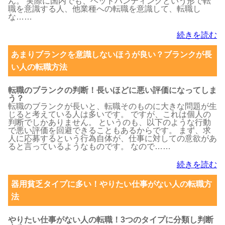
ん。 実際に国内でも、ヘッドハンティングという形で転
職を意識する人、他業種への転職を意識して、転職し
な……
続きを読む
あまりブランクを意識しないほうが良い？ブランクが長
い人の転職方法
転職のブランクの判断！長いほどに悪い評価になってしま
う？
転職のブランクが長いと、転職そのものに大きな問題が生
じると考えている人は多いです。 ですが、これは個人の
判断でしかありません。 というのも、以下のような行動
で悪い評価を回避できることもあるからです。 まず、求
人に応募するという行為自体が、仕事に対しての意欲があ
ると言っているようなものです。 なので……
続きを読む
器用貧乏タイプに多い！やりたい仕事がない人の転職方
法
やりたい仕事がない人の転職！3つのタイプに分類し判断